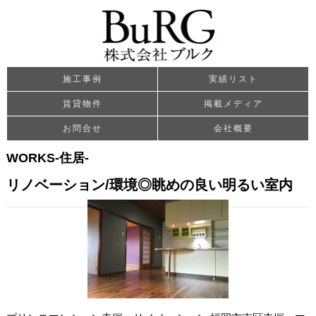
施工事例
実績リスト
賃貸物件
掲載メディア
お問合せ
会社概要
WORKS-住居-
リノベーション/環境◎眺めの良い明るい室内