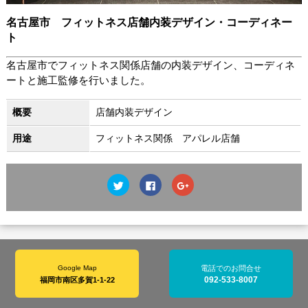
名古屋市 フィットネス店舗内装デザイン・コーディネー
ト
名古屋市でフィットネス関係店舗の内装デザイン、コーディネ
ートと施工監修を行いました。
概要
店舗内装デザイン
用途
フィットネス関係 アパレル店舗
ク
Facebook
ク
リ
で
リ
ッ
共
ッ
ク
有
ク
し
す
し
て
る
て
Twitter
に
Google+
で
は
で
共
ク
共
有
リ
有
(新
ッ
(新
Google Map
電話でのお問合せ
し
ク
し
092-533-8007
福岡市南区多賀1-1-22
い
し
い
ウ
て
ウ
ィ
く
ィ
ン
だ
ン