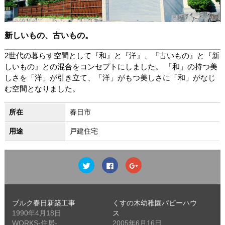
新しいもの、古いもの。
2世代の暮らす空間として『和』と『洋』、『古いもの』と『新
しいもの』との混合をコンセプトにしました。
「和」の持つ美
しさを「洋」が引き立て、「洋」がもつ美しさに「和」がなじ
む空間となりました。
所在
春日市
用途
戸建住宅
ク
Facebook
ク
リ
で
リ
ッ
共
ッ
ク
有
ク
し
す
し
て
る
て
Twitter
に
Google+
ブルク春日新築工事
くすの木幼稚園パピーハウ
で
は
で
共
ク
共
1990年4月18日
ス
有
リ
有
WORKS-住居-
2005年6月16日
(新
ッ
(新