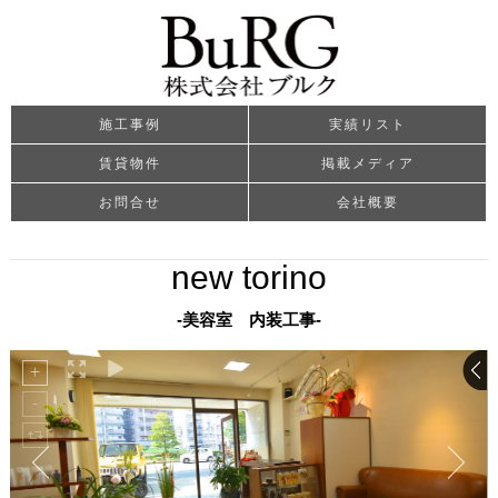
施工事例
実績リスト
賃貸物件
掲載メディア
お問合せ
会社概要
new torino
-美容室 内装工事-