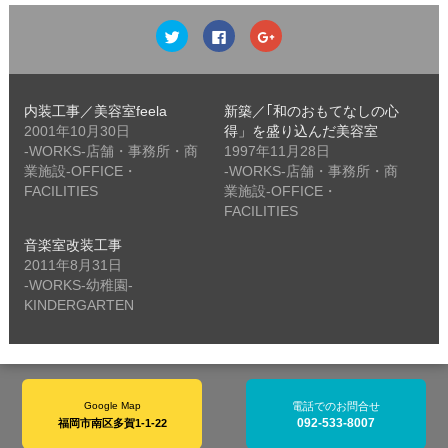
ク
Facebook
ク
リ
で
リ
ッ
共
ッ
ク
有
ク
し
す
し
て
る
て
Twitter
に
Google+
内装工事／美容室feela
新築／｢和のおもてなしの心
で
は
で
共
ク
共
2001年10月30日
得」を盛り込んだ美容室
有
リ
有
-WORKS-店舗・事務所・商
1997年11月28日
(新
ッ
(新
し
ク
し
業施設-OFFICE・
-WORKS-店舗・事務所・商
い
し
い
ウ
て
ウ
FACILITIES
業施設-OFFICE・
ィ
く
ィ
FACILITIES
ン
だ
ン
ド
さ
ド
ウ
い
ウ
音楽室改装工事
で
(新
で
開
し
開
2011年8月31日
き
い
き
-WORKS-幼稚園-
ま
ウ
ま
す)
ィ
す)
KINDERGARTEN
ン
ド
ウ
で
開
き
ま
す)
Google Map
電話でのお問合せ
092-533-8007
福岡市南区多賀1-1-22